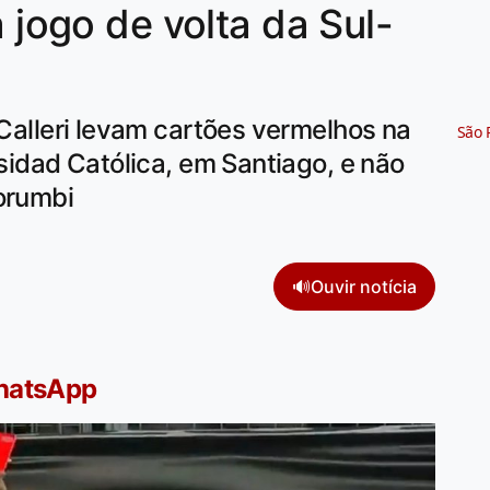
a jogo de volta da Sul-
 Calleri levam cartões vermelhos na
São 
rsidad Católica, em Santiago, e não
orumbi
🔊
Ouvir notícia
WhatsApp