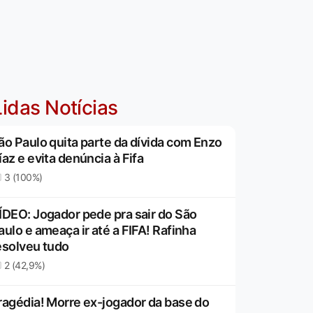
idas Notícias
ão Paulo quita parte da dívida com Enzo
íaz e evita denúncia à Fifa
3 (100%)
ÍDEO: Jogador pede pra sair do São
aulo e ameaça ir até a FIFA! Rafinha
esolveu tudo
2 (42,9%)
ragédia! Morre ex-jogador da base do