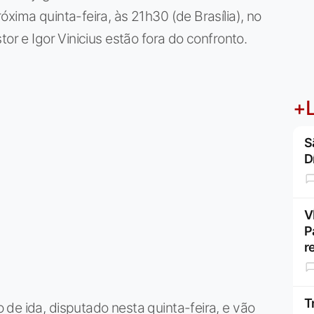
xima quinta-feira, às 21h30 (de Brasília), no
or e Igor Vinicius estão fora do confronto.
+L
S
D
V
P
r
T
de ida, disputado nesta quinta-feira, e vão