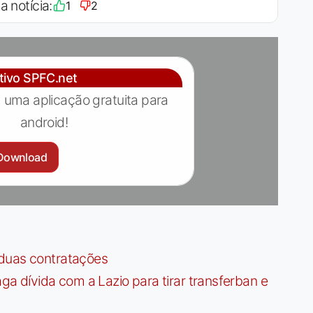
a notícia:
1
2
ativo SPFC.net
 uma aplicação gratuita para
android!
Download
 duas contratações
dívida com a Lazio para tirar transferban e