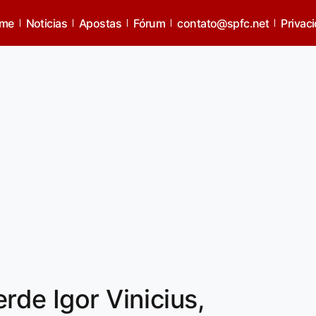
me
Noticias
Apostas
Fórum
contato@spfc.net
Privac
rde Igor Vinicius,