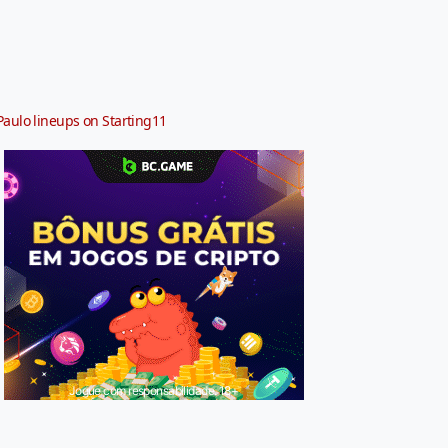
Paulo lineups on Starting11
Jogue com responsabilidade. 18+