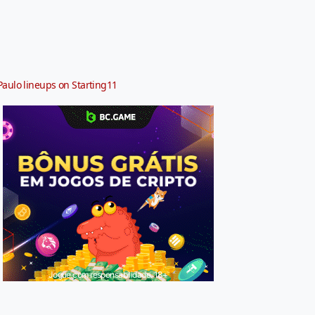
Paulo lineups on Starting11
Jogue com responsabilidade. 18+