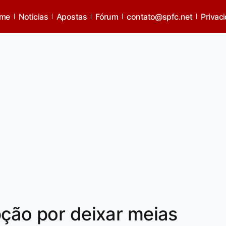
me
Noticias
Apostas
Fórum
contato@spfc.net
Privac
pção por deixar meias