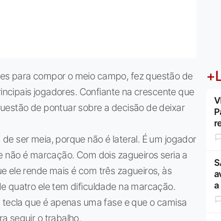
+L
es para compor o meio campo, fez questão de
rincipais jogadores. Confiante na crescente que
V
uestão de pontuar sobre a decisão de deixar
P
r
de ser meia, porque não é lateral. É um jogador
e não é marcação. Com dois zagueiros seria a
S
e ele rende mais é com três zagueiros, às
a
a
e quatro ele tem dificuldade na marcação.
a tecla que é apenas uma fase e que o camisa
a seguir o trabalho.