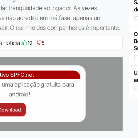
S
dar tranqüilidade ao jogador. Às vezes
d
mas não acredito em má fase, apenas um
sair. O carinho dos companheiros é importante.
O
B
a notícia:
10
5
S
U
ativo SPFC.net
e
 uma aplicação gratuita para
android!
Download