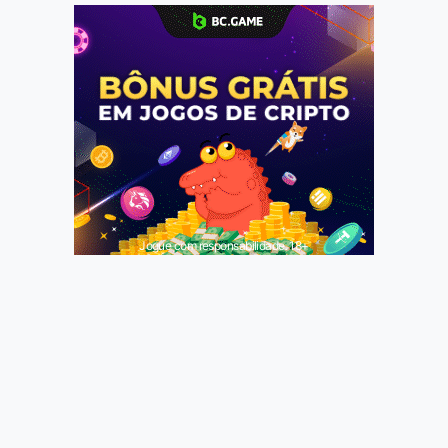
Jogue com responsabilidade. 18+