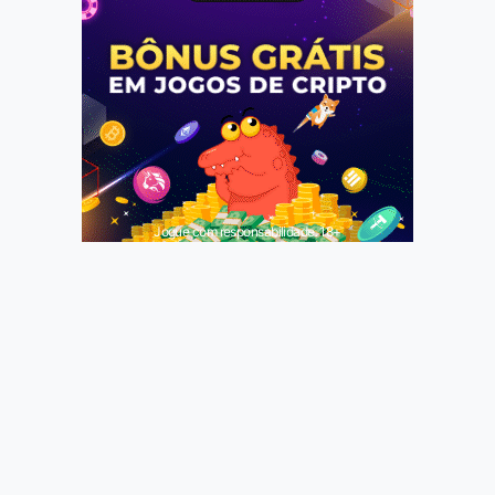
Jogue com responsabilidade. 18+