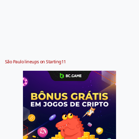
São Paulo lineups on Starting11