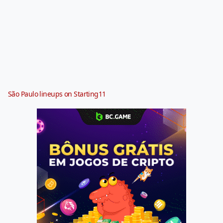
São Paulo lineups on Starting11