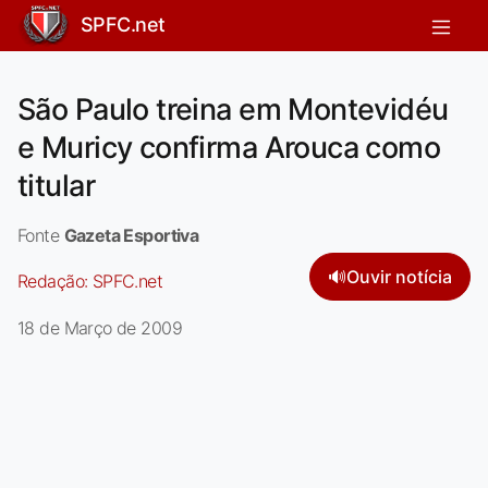
SPFC.net
São Paulo treina em Montevidéu
e Muricy confirma Arouca como
titular
Fonte
Gazeta Esportiva
🔊
Ouvir notícia
Redação:
SPFC.net
18 de Março de 2009