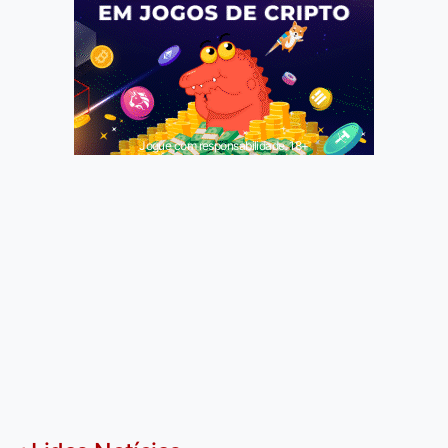
Jogue com responsabilidade. 18+