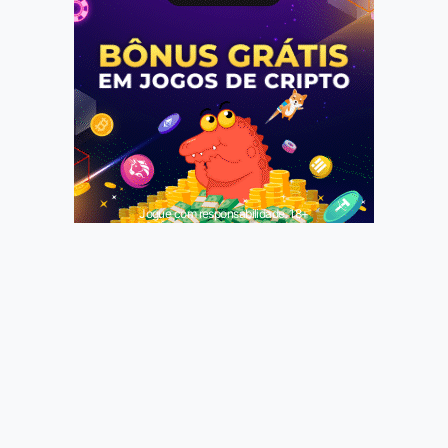
Jogue com responsabilidade. 18+