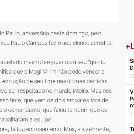
ão Paulo, adversário deste domingo, pelo
nico Paulo Campos fez o seu elenco acreditar
+L
S
respeitado mesmo se jogar com seu "quinto
D
nifica que o Mogi Mirim não pode vencer a
evolução de seu time nas últimas partidas.
eve ser respeitado no mundo inteiro. Mas nós
V
P
osso time, que vem de dois empates fora de
r
isse o comandante, que falou também que os
apalharam a equipe.
ra, faltou entrosamento. Mas, visivelmente,
T