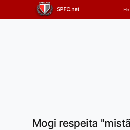
SPFC.net
Ho
Mogi respeita "mist