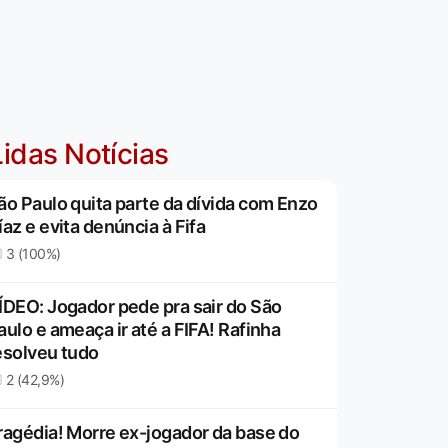
idas Notícias
ão Paulo quita parte da dívida com Enzo
íaz e evita denúncia à Fifa
3 (100%)
ÍDEO: Jogador pede pra sair do São
aulo e ameaça ir até a FIFA! Rafinha
esolveu tudo
2 (42,9%)
ragédia! Morre ex-jogador da base do