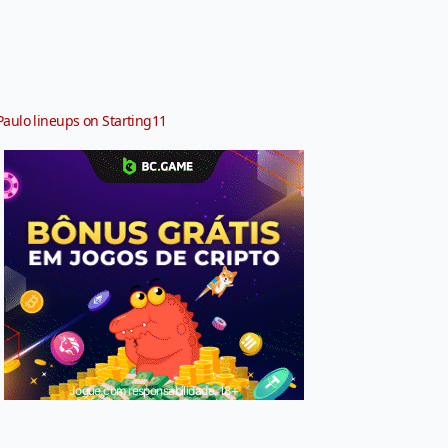
Paulo lineups on Starting11
Jogue com responsabilidade. 18+