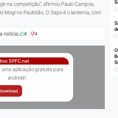
S
ir na competição", afirmou Paulo Campos,
o Mogi no Paulistão. O Sapo é o lanterna, com
S
d
a notícia:
8
4
O
B
ativo SPFC.net
S
 uma aplicação gratuita para
android!
Download