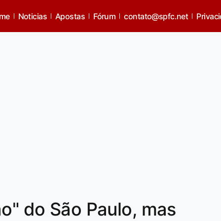
me
Noticias
Apostas
Fórum
contato@spfc.net
Privac
ão" do São Paulo, mas