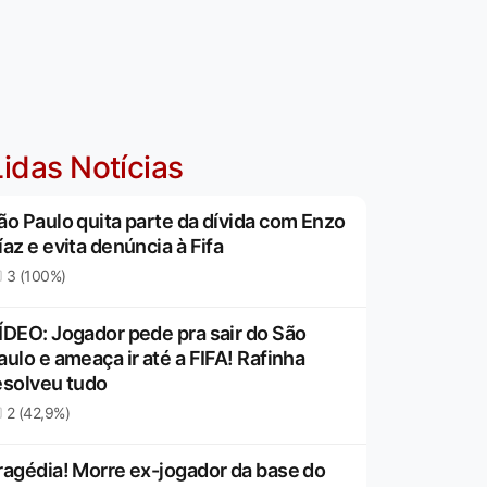
idas Notícias
ão Paulo quita parte da dívida com Enzo
íaz e evita denúncia à Fifa
3 (100%)
ÍDEO: Jogador pede pra sair do São
aulo e ameaça ir até a FIFA! Rafinha
esolveu tudo
2 (42,9%)
ragédia! Morre ex-jogador da base do