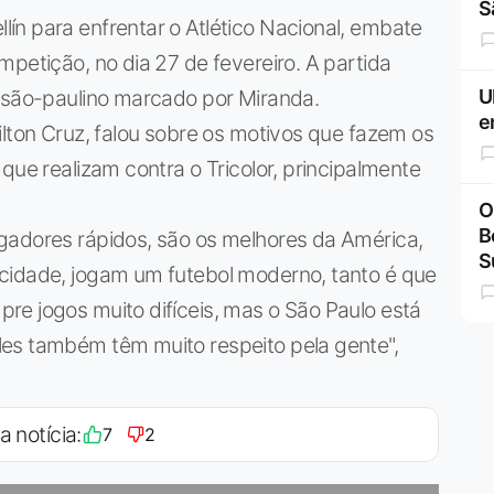
S
ín para enfrentar o Atlético Nacional, embate
mpetição, no dia 27 de fevereiro. A partida
l são-paulino marcado por Miranda.
U
e
ilton Cruz, falou sobre os motivos que fazem os
que realizam contra o Tricolor, principalmente
O
B
gadores rápidos, são os melhores da América,
S
cidade, jogam um futebol moderno, tanto é que
re jogos muito difíceis, mas o São Paulo está
es também têm muito respeito pela gente",
a notícia:
7
2