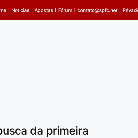
me
Noticias
Apostas
Fórum
contato@spfc.net
Privac
busca da primeira