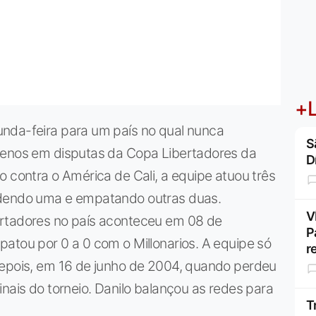
+L
nda-feira para um país no qual nunca
S
menos em disputas da Copa Libertadores da
D
o contra o América de Cali, a equipe atuou três
rdendo uma e empatando outras duas.
V
ertadores no país aconteceu em 08 de
P
atou por 0 a 0 com o Millonarios. A equipe só
r
depois, em 16 de junho de 2004, quando perdeu
nais do torneio. Danilo balançou as redes para
T