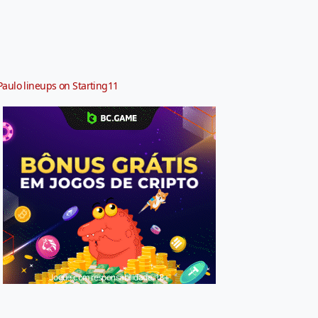
Paulo lineups on Starting11
Jogue com responsabilidade. 18+