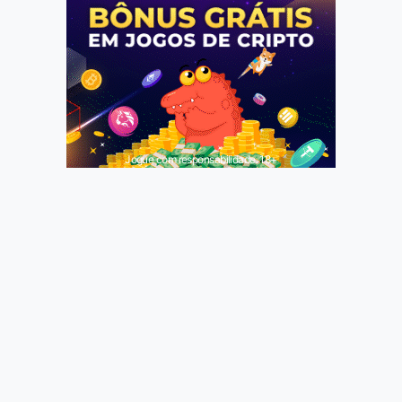
Jogue com responsabilidade. 18+