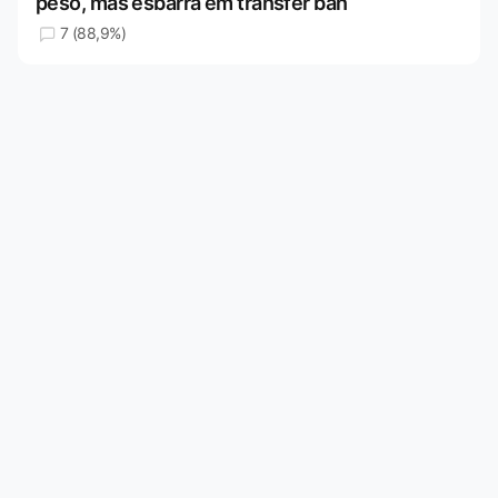
peso, mas esbarra em transfer ban
7 (88,9%)