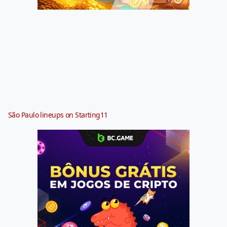
São Paulo lineups on Starting11