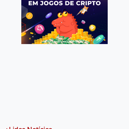
Jogue com responsabilidade. 18+