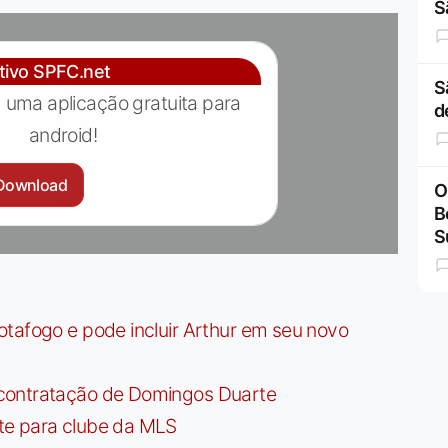
S
ativo SPFC.net
S
 uma aplicação gratuita para
d
android!
Download
O
B
S
tafogo e pode incluir Arthur em seu novo
contratação de Domingos Duarte
te para clube da MLS