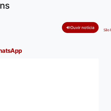
ans
🔊
Ouvir notícia
São 
WhatsApp