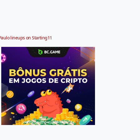
Paulo lineups on Starting11
Jogue com responsabilidade. 18+