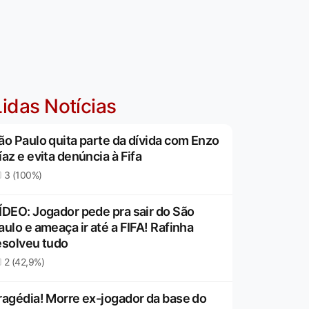
idas Notícias
ão Paulo quita parte da dívida com Enzo
íaz e evita denúncia à Fifa
3 (100%)
ÍDEO: Jogador pede pra sair do São
aulo e ameaça ir até a FIFA! Rafinha
esolveu tudo
2 (42,9%)
ragédia! Morre ex-jogador da base do