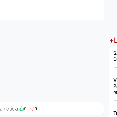
+L
S
D
V
P
r
a notícia:
9
9
T