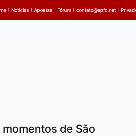
me
Noticias
Apostas
Fórum
contato@spfc.net
Privac
s momentos de São