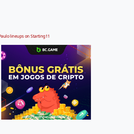
Paulo lineups on Starting11
Jogue com responsabilidade. 18+