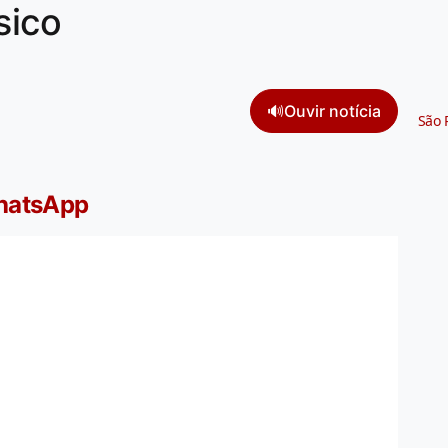
sico
🔊
Ouvir notícia
São 
WhatsApp