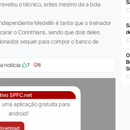
S
, revelou o técnico, antes mesmo de a bola
ndependiente Medellín é tanta que o treinador
S
carar o Corinthians, sendo que dois deles
d
cionados sequer para compor o banco de
O
B
a notícia:
7
6
S
ativo SPFC.net
 uma aplicação gratuita para
android!
Download