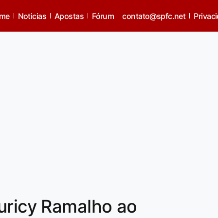
me
Noticias
Apostas
Fórum
contato@spfc.net
Privac
uricy Ramalho ao