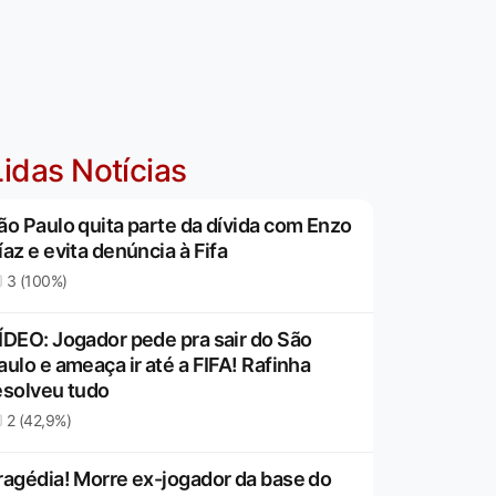
idas Notícias
ão Paulo quita parte da dívida com Enzo
íaz e evita denúncia à Fifa
3 (100%)
ÍDEO: Jogador pede pra sair do São
aulo e ameaça ir até a FIFA! Rafinha
esolveu tudo
2 (42,9%)
ragédia! Morre ex-jogador da base do