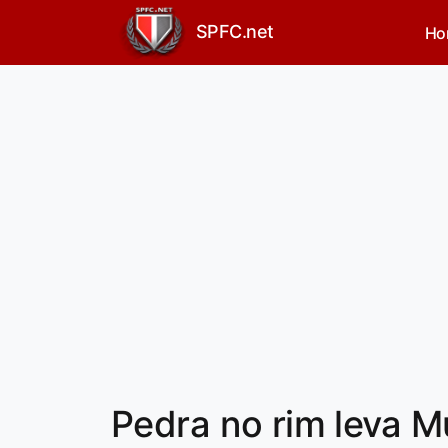
SPFC.net
Ho
Pedra no rim leva M