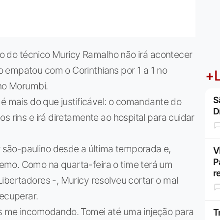
ogo do técnico Muricy Ramalho não irá acontecer
 empatou com o Corinthians por 1 a 1 no
+L
 no Morumbi.
S
 é mais do que justificável: o comandante do
D
s rins e irá diretamente ao hospital para cuidar
são-paulino desde a última temporada e,
V
P
emo. Como na quarta-feira o time terá um
r
ibertadores -, Muricy resolveu cortar o mal
recuperar.
as me incomodando. Tomei até uma injeção para
T