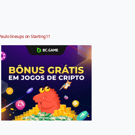
Paulo lineups on Starting11
Jogue com responsabilidade. 18+