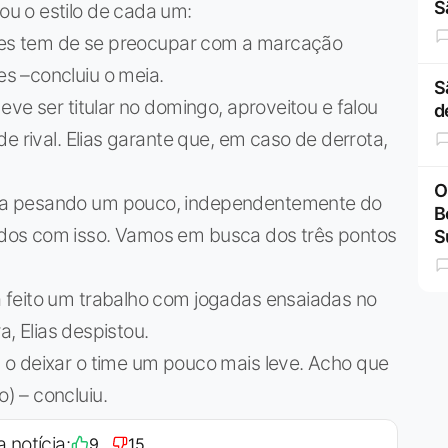
S
u o estilo de cada um:
anes tem de se preocupar com a marcação
s –concluiu o meia.
S
ve ser titular no domingo, aproveitou e falou
d
e rival. Elias garante que, em caso de derrota,
O
ba pesando um pouco, independentemente do
B
dos com isso. Vamos em busca dos três pontos
S
 feito um trabalho com jogadas ensaiadas no
a, Elias despistou.
o deixar o time um pouco mais leve. Acho que
) – concluiu.
a notícia:
9
15