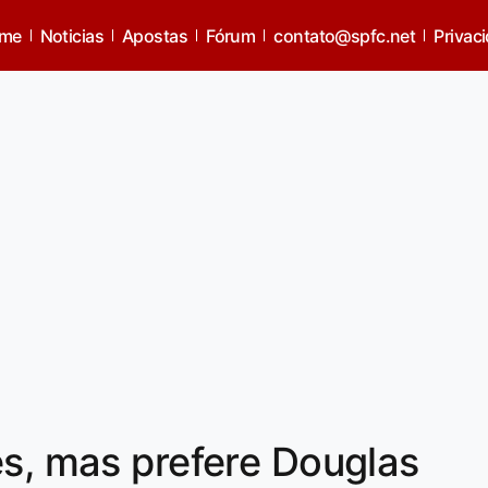
me
Noticias
Apostas
Fórum
contato@spfc.net
Privac
es, mas prefere Douglas