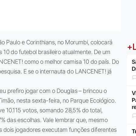
o Paulo e Corinthians, no Morumbi, colocará
+L
s 10 do futebol brasileiro atualmente. De um
LANCENET! como o melhor camisa 10 do país. Do
S
D
esquisa. E se o internauta do LANCENET! já
eu prefiro jogar com o Douglas – brincou o
V
Timão, nesta sexta-feira, no Parque Ecológico.
P
r
 10.115 votos, somando 28,5% do total,
7% das escolhas. Vale lembrar que, mesmo
 dois jogadores executam funções diferentes
T