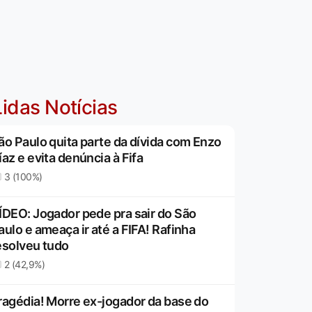
idas Notícias
ão Paulo quita parte da dívida com Enzo
íaz e evita denúncia à Fifa
3 (100%)
ÍDEO: Jogador pede pra sair do São
aulo e ameaça ir até a FIFA! Rafinha
esolveu tudo
2 (42,9%)
ragédia! Morre ex-jogador da base do