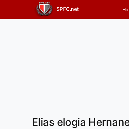
SPFC.net
Ho
Elias elogia Hernan