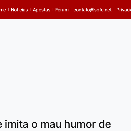
me
Noticias
Apostas
Fórum
contato@spfc.net
Privac
e imita o mau humor de