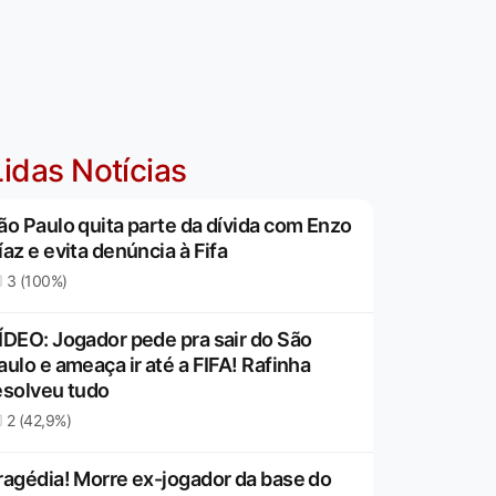
idas Notícias
ão Paulo quita parte da dívida com Enzo
íaz e evita denúncia à Fifa
3 (100%)
ÍDEO: Jogador pede pra sair do São
aulo e ameaça ir até a FIFA! Rafinha
esolveu tudo
2 (42,9%)
ragédia! Morre ex-jogador da base do