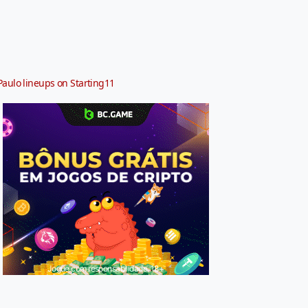
Paulo lineups on Starting11
Jogue com responsabilidade. 18+