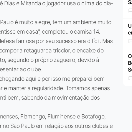
S
é Dias e Miranda o jogador usa o clima do dia-
 Paulo é muito alegre, tem um ambiente muito
U
sentisse em casa", completou o camisa 14.
e
efesa famosa por seu sucesso era difícil. Mas
ompor a retaguarda tricolor, o encaixe do
O
ito, segundo o próprio zagueiro, devido à
B
esentar ao clube.
S
a chegando aqui e por isso me preparei bem
rar e manter a regularidade. Tomamos apenas
enti bem, sabendo da movimentação dos
lenenses, Flamengo, Fluminense e Botafogo,
 no São Paulo em relação aos outros clubes e