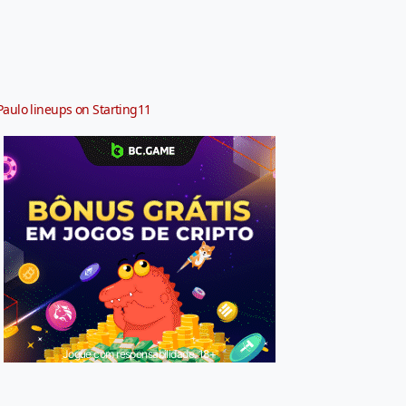
Paulo lineups on Starting11
Jogue com responsabilidade. 18+