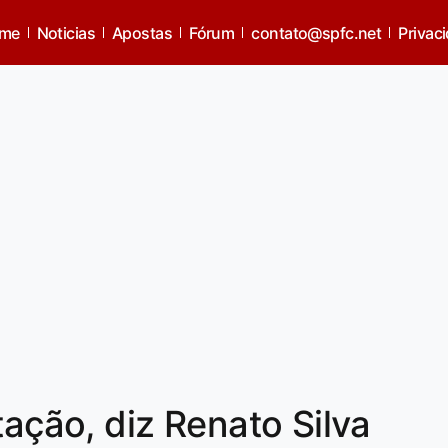
me
Noticias
Apostas
Fórum
contato@spfc.net
Privac
tação, diz Renato Silva