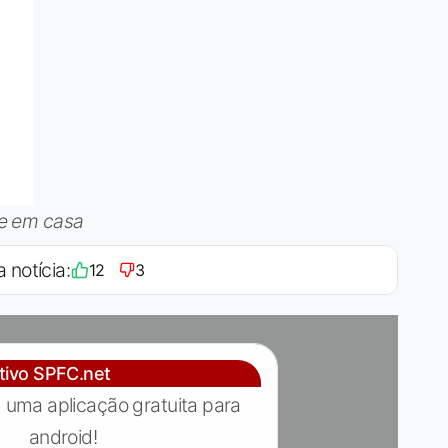
nte em casa
a notícia:
12
3
ativo SPFC.net
 uma aplicação gratuita para
android!