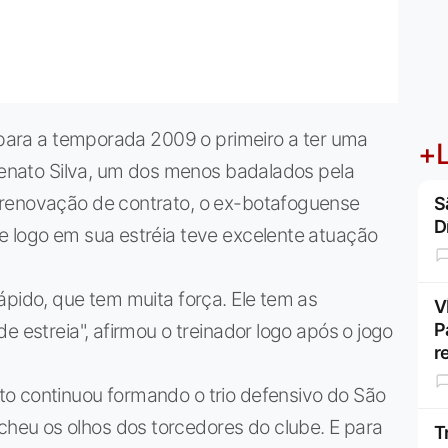
r para a temporada 2009 o primeiro a ter uma
+L
 Renato Silva, um dos menos badalados pela
 renovação de contrato, o ex-botafoguense
S
D
e logo em sua estréia teve excelente atuação
ápido, que tem muita força. Ele tem as
V
e estreia", afirmou o treinador logo após o jogo
P
r
o continuou formando o trio defensivo do São
eu os olhos dos torcedores do clube. E para
T