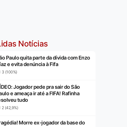
idas Notícias
ão Paulo quita parte da dívida com Enzo
íaz e evita denúncia à Fifa
3 (100%)
ÍDEO: Jogador pede pra sair do São
aulo e ameaça ir até a FIFA! Rafinha
esolveu tudo
2 (42,9%)
ragédia! Morre ex-jogador da base do