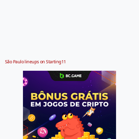
São Paulo lineups on Starting11