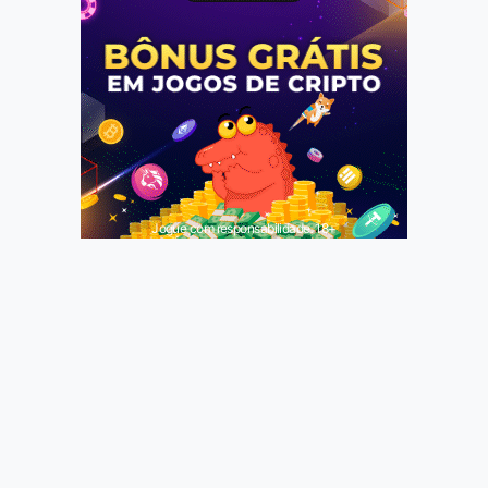
Jogue com responsabilidade. 18+