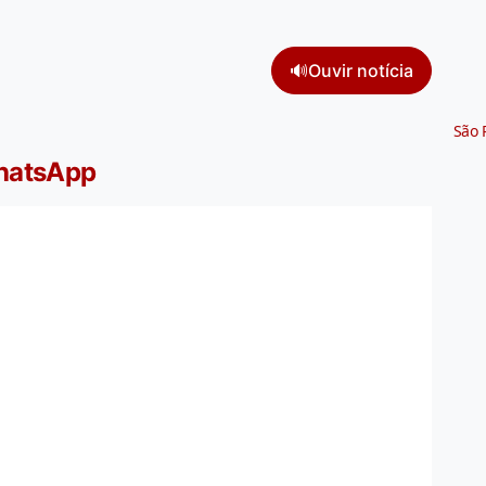
🔊
Ouvir notícia
São 
WhatsApp