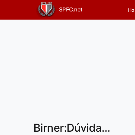
SPFC.net
Ho
Birner:Dúvida…