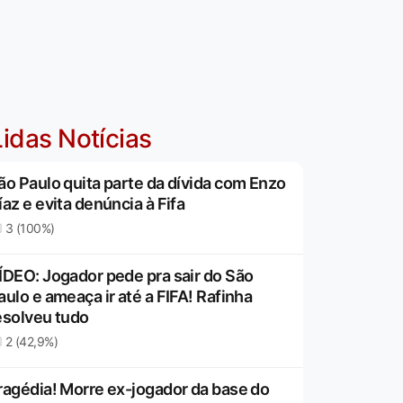
idas Notícias
ão Paulo quita parte da dívida com Enzo
íaz e evita denúncia à Fifa
3 (100%)
ÍDEO: Jogador pede pra sair do São
aulo e ameaça ir até a FIFA! Rafinha
esolveu tudo
2 (42,9%)
ragédia! Morre ex-jogador da base do