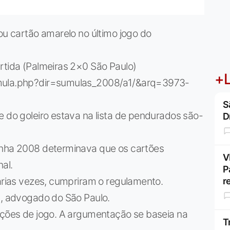
ou cartão amarelo no último jogo do
rtida (Palmeiras 2×0 São Paulo)
+L
umula.php?dir=sumulas_2008/a1/&arq=3973-
S
e do goleiro estava na lista de pendurados são-
D
inha 2008 determinava que os cartões
V
al.
P
várias vezes, cumpriram o regulamento.
r
n, advogado do São Paulo.
dições de jogo. A argumentação se baseia na
T