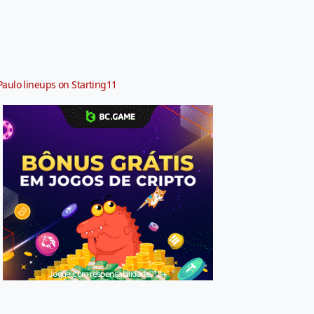
Paulo lineups on Starting11
Jogue com responsabilidade. 18+