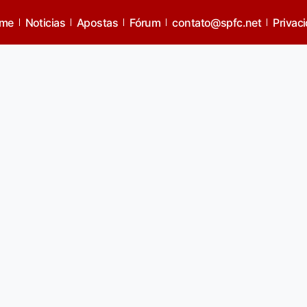
me
Noticias
Apostas
Fórum
contato@spfc.net
Privac