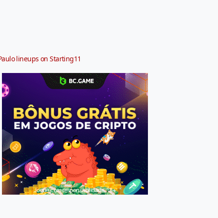
Paulo lineups on Starting11
Jogue com responsabilidade. 18+