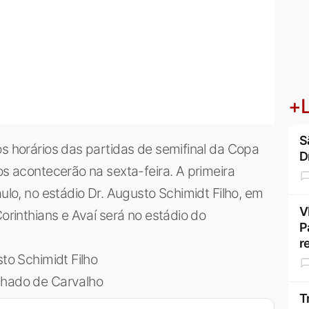
+L
S
os horários das partidas de semifinal da Copa
D
os acontecerão na sexta-feira. A primeira
aulo, no estádio Dr. Augusto Schimidt Filho, em
V
Corinthians e Avaí será no estádio do
P
r
sto Schimidt Filho
chado de Carvalho
T