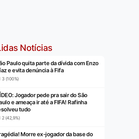
idas Notícias
ão Paulo quita parte da dívida com Enzo
íaz e evita denúncia à Fifa
3 (100%)
ÍDEO: Jogador pede pra sair do São
aulo e ameaça ir até a FIFA! Rafinha
esolveu tudo
2 (42,9%)
ragédia! Morre ex-jogador da base do