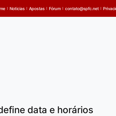
me
Noticias
Apostas
Fórum
contato@spfc.net
Privac
define data e horários