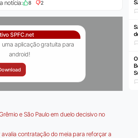
a notícia:
S
8
2
S
d
ativo SPFC.net
 uma aplicação gratuita para
android!
O
B
Download
S
rêmio e São Paulo em duelo decisivo no
valia contratação do meia para reforçar a