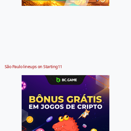
São Paulo lineups on Starting11