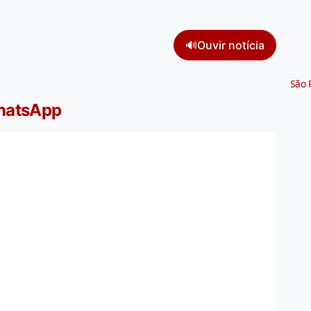
🔊
Ouvir notícia
São 
WhatsApp