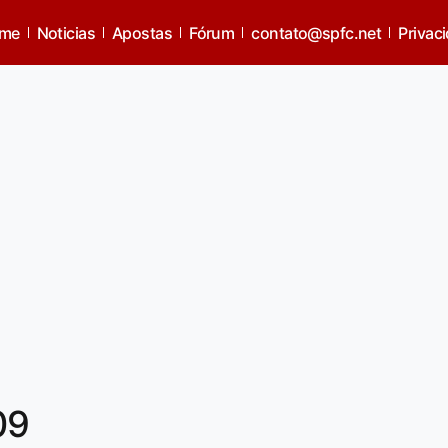
me
Noticias
Apostas
Fórum
contato@spfc.net
Privac
09