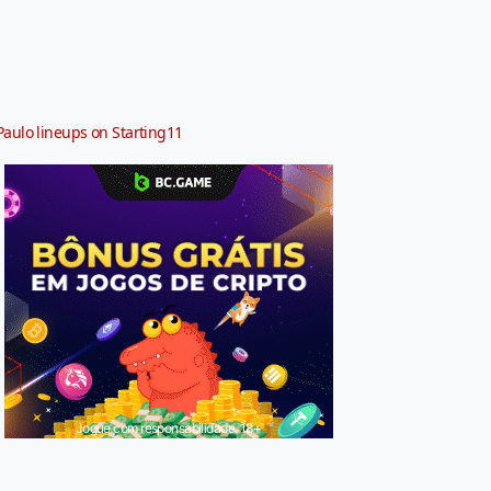
Paulo lineups on Starting11
Jogue com responsabilidade. 18+