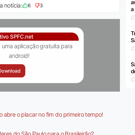
a
a notícia:
6
3
a
T
ativo SPFC.net
S
 uma aplicação gratuita para
android!
S
Download
d
bre o placar no fim do primeiro tempo!
res do São Paulo para o Brasileirão?