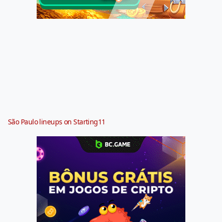
São Paulo lineups on Starting11