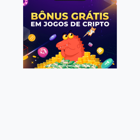
Jogue com responsabilidade. 18+