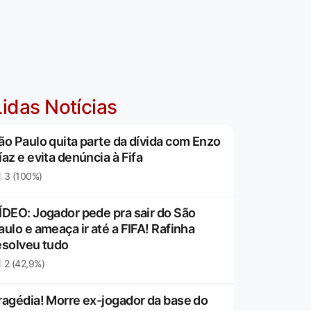
idas Notícias
ão Paulo quita parte da dívida com Enzo
íaz e evita denúncia à Fifa
3 (100%)
ÍDEO: Jogador pede pra sair do São
aulo e ameaça ir até a FIFA! Rafinha
esolveu tudo
2 (42,9%)
ragédia! Morre ex-jogador da base do