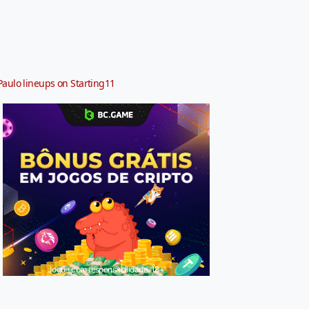
Paulo lineups on Starting11
Jogue com responsabilidade. 18+