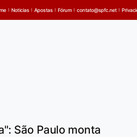
me
Noticias
Apostas
Fórum
contato@spfc.net
Privac
a": São Paulo monta