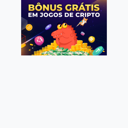
Jogue com responsabilidade. 18+