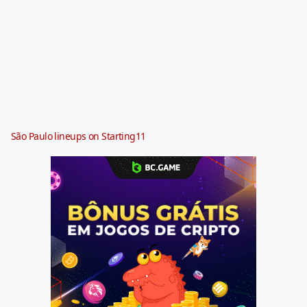
São Paulo lineups on Starting11