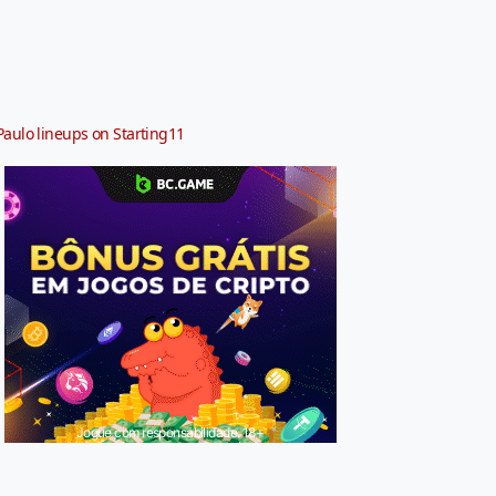
Paulo lineups on Starting11
Jogue com responsabilidade. 18+