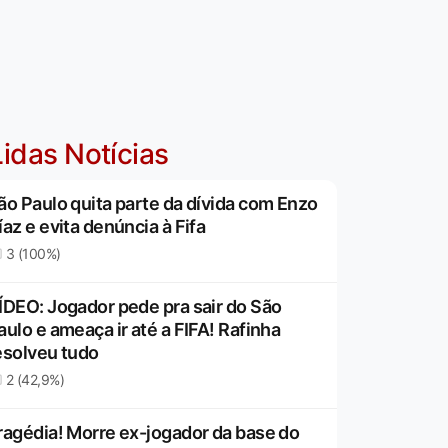
idas Notícias
ão Paulo quita parte da dívida com Enzo
íaz e evita denúncia à Fifa
3 (100%)
ÍDEO: Jogador pede pra sair do São
aulo e ameaça ir até a FIFA! Rafinha
esolveu tudo
2 (42,9%)
ragédia! Morre ex-jogador da base do