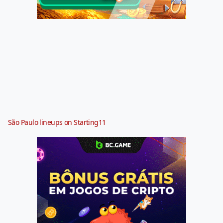
São Paulo lineups on Starting11