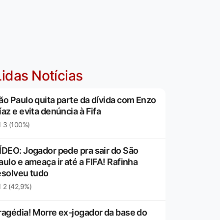
idas Notícias
ão Paulo quita parte da dívida com Enzo
íaz e evita denúncia à Fifa
3 (100%)
ÍDEO: Jogador pede pra sair do São
aulo e ameaça ir até a FIFA! Rafinha
esolveu tudo
2 (42,9%)
ragédia! Morre ex-jogador da base do