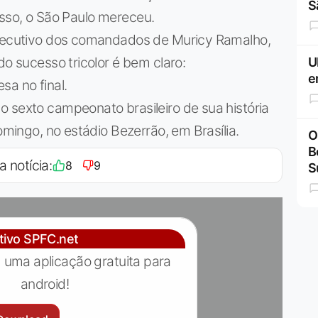
S
r isso, o São Paulo mereceu.
nsecutivo dos comandados de Muricy Ramalho,
do sucesso tricolor é bem claro:
U
e
sa no final.
 sexto campeonato brasileiro de sua história
omingo, no estádio Bezerrão, em Brasília.
O
B
a notícia:
8
9
S
ativo SPFC.net
 uma aplicação gratuita para
android!