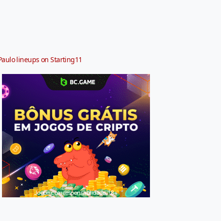
Paulo lineups on Starting11
Jogue com responsabilidade. 18+