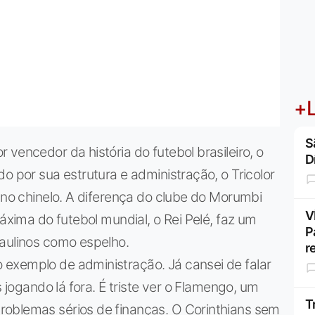
+L
S
vencedor da história do futebol brasileiro, o
D
o por sua estrutura e administração, o Tricolor
s no chinelo. A diferença do clube do Morumbi
V
máxima do futebol mundial, o Rei Pelé, faz um
P
paulinos como espelho.
r
exemplo de administração. Já cansei de falar
s jogando lá fora. É triste ver o Flamengo, um
T
oblemas sérios de finanças. O Corinthians sem