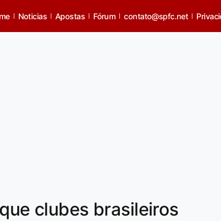
me
Noticias
Apostas
Fórum
contato@spfc.net
Privac
que clubes brasileiros