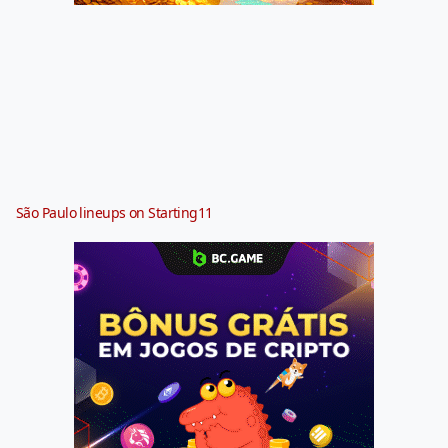
São Paulo lineups on Starting11