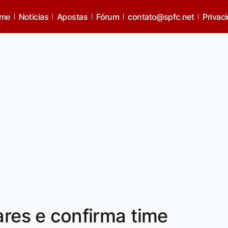
me
Noticias
Apostas
Fórum
contato@spfc.net
Privac
ares e confirma time