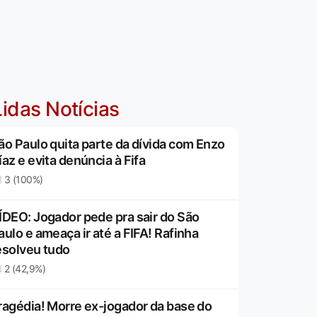
idas Notícias
ão Paulo quita parte da dívida com Enzo
íaz e evita denúncia à Fifa
3 (100%)
ÍDEO: Jogador pede pra sair do São
aulo e ameaça ir até a FIFA! Rafinha
esolveu tudo
2 (42,9%)
ragédia! Morre ex-jogador da base do