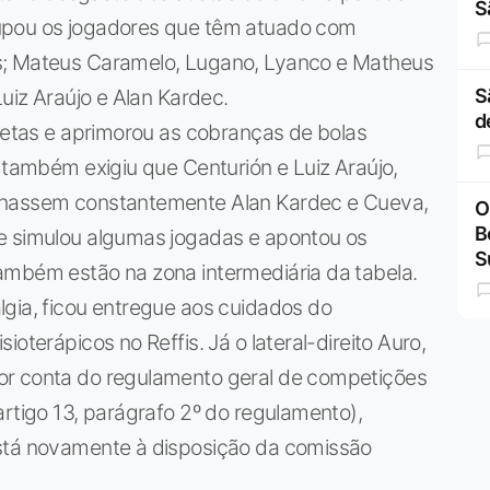
S
upou os jogadores que têm atuado com
s; Mateus Caramelo, Lugano, Lyanco e Matheus
Luiz Araújo e Alan Kardec.
S
d
tletas e aprimorou as cobranças de bolas
o também exigiu que Centurión e Luiz Araújo,
onassem constantemente Alan Kardec e Cueva,
O
B
e simulou algumas jogadas e apontou os
S
ambém estão na zona intermediária da tabela.
lgia, ficou entregue aos cuidados do
oterápicos no Reffis. Já o lateral-direito Auro,
or conta do regulamento geral de competições
artigo 13, parágrafo 2º do regulamento),
está novamente à disposição da comissão