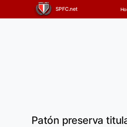
SPFC.net
Ho
Patón preserva titul