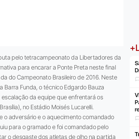
+L
sputa pelo tetracampeonato da Libertadores da
S
rnativa para encarar a Ponte Preta neste final
D
da do Campeonato Brasileiro de 2016. Neste
a Barra Funda, o técnico Edgardo Bauza
V
a escalação da equipe que enfrentará os
P
asília), no Estádio Moisés Lucarelli.
r
re o adversário e o aquecimento comandado
eguiu para o gramado e foi comandado pelo
T
itar o desgaste dos atletas de olho na partida