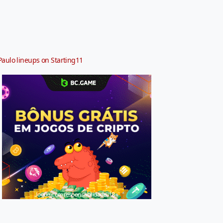
Paulo lineups on Starting11
Jogue com responsabilidade. 18+