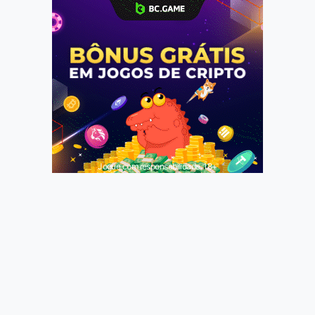
Jogue com responsabilidade. 18+