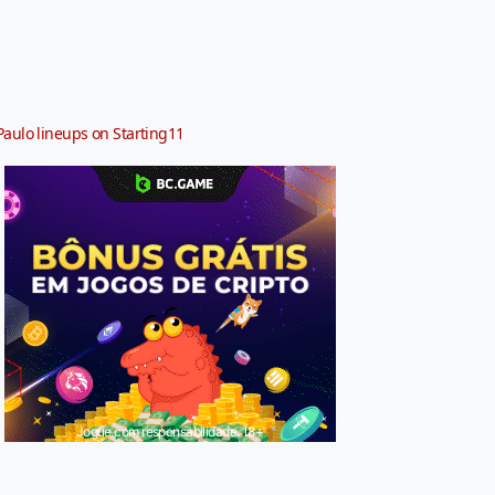
Paulo lineups on Starting11
Jogue com responsabilidade. 18+