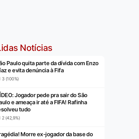
idas Notícias
ão Paulo quita parte da dívida com Enzo
íaz e evita denúncia à Fifa
3 (100%)
ÍDEO: Jogador pede pra sair do São
aulo e ameaça ir até a FIFA! Rafinha
esolveu tudo
2 (42,9%)
ragédia! Morre ex-jogador da base do