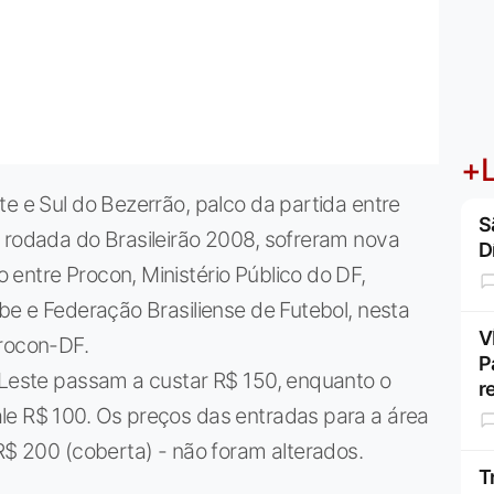
+L
te e Sul do Bezerrão, palco da partida entre
S
 rodada do Brasileirão 2008, sofreram nova
D
entre Procon, Ministério Público do DF,
ube e Federação Brasiliense de Futebol, nesta
V
Procon-DF.
P
r Leste passam a custar R$ 150, enquanto o
r
le R$ 100. Os preços das entradas para a área
 R$ 200 (coberta) - não foram alterados.
T