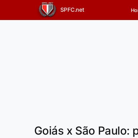
SPFC.net
Ho
Goiás x São Paulo: 