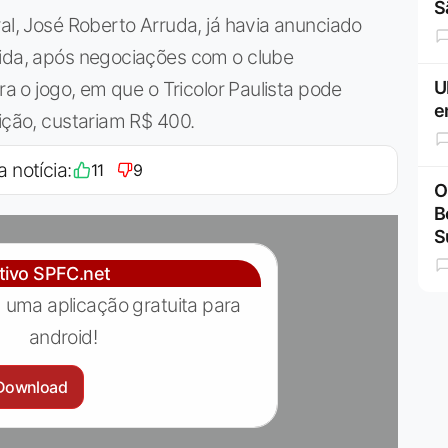
S
al, José Roberto Arruda, já havia anunciado
tida, após negociações com o clube
ra o jogo, em que o Tricolor Paulista pode
U
e
tição, custariam R$ 400.
a notícia:
11
9
O
B
S
ativo SPFC.net
 uma aplicação gratuita para
android!
Download