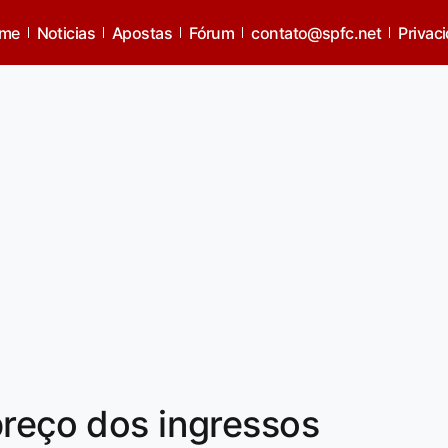
me
Noticias
Apostas
Fórum
contato@spfc.net
Privac
preço dos ingressos