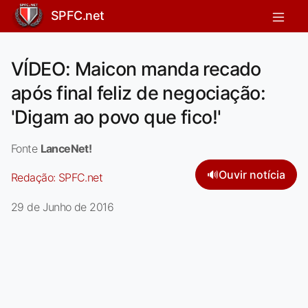
SPFC.net
VÍDEO: Maicon manda recado
após final feliz de negociação:
'Digam ao povo que fico!'
Fonte
LanceNet!
🔊
Ouvir notícia
Redação:
SPFC.net
29 de Junho de 2016