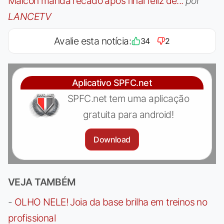
Maicon manda recado após final feliz de...
por
LANCETV
Avalie esta notícia:
34
2
Aplicativo SPFC.net
SPFC.net tem uma aplicação
gratuita para android!
Download
VEJA TAMBÉM
-
OLHO NELE! Joia da base brilha em treinos no
profissional