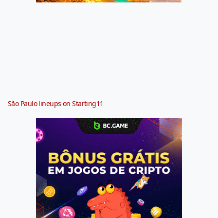
São Paulo lineups on Starting11