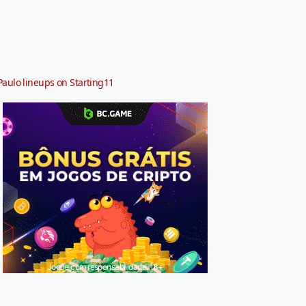
Paulo lineups on Starting11
Jogue com responsabilidade. 18+