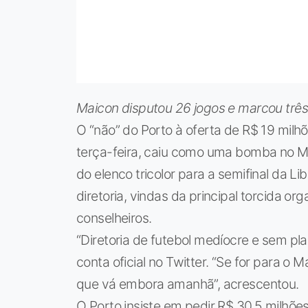
Maicon disputou 26 jogos e marcou três
O “não” do Porto à oferta de R$ 19 mil
terça-feira, caiu como uma bomba no Moru
do elenco tricolor para a semifinal da L
diretoria, vindas da principal torcida o
conselheiros.
“Diretoria de futebol medíocre e sem p
conta oficial no Twitter. “Se for para o 
que vá embora amanhã”, acrescentou.
O Porto insiste em pedir R$ 30,5 milhões