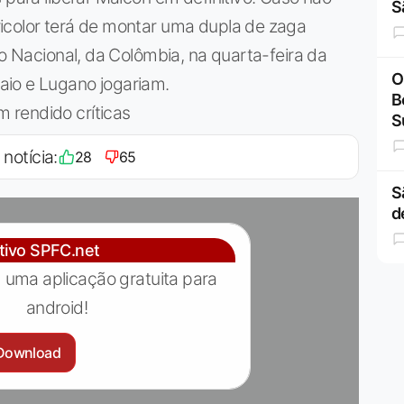
S
icolor terá de montar uma dupla de zaga
co Nacional, da Colômbia, na quarta-feira da
O
aio e Lugano jogariam.
B
 rendido críticas
S
 notícia:
28
65
S
d
ativo SPFC.net
 uma aplicação gratuita para
android!
Download