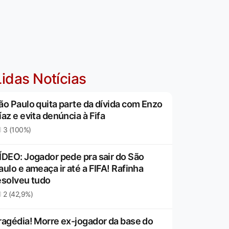
idas Notícias
ão Paulo quita parte da dívida com Enzo
íaz e evita denúncia à Fifa
3 (100%)
ÍDEO: Jogador pede pra sair do São
aulo e ameaça ir até a FIFA! Rafinha
esolveu tudo
2 (42,9%)
ragédia! Morre ex-jogador da base do