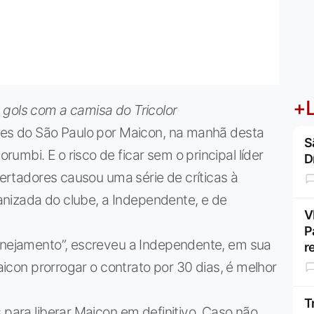
+L
 gols com a camisa do Tricolor
hões do São Paulo por Maicon, na manhã desta
S
mbi. E o risco de ficar sem o principal líder
D
ibertadores causou uma série de críticas à
rganizada do clube, a Independente, e de
V
P
lanejamento”, escreveu a Independente, em sua
r
Maicon prorrogar o contrato por 30 dias, é melhor
T
 para liberar Maicon em definitivo. Caso não