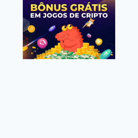
Jogue com responsabilidade. 18+