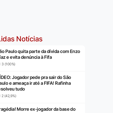
idas Notícias
ão Paulo quita parte da dívida com Enzo
íaz e evita denúncia à Fifa
3 (100%)
ÍDEO: Jogador pede pra sair do São
aulo e ameaça ir até a FIFA! Rafinha
esolveu tudo
2 (42,9%)
ragédia! Morre ex-jogador da base do