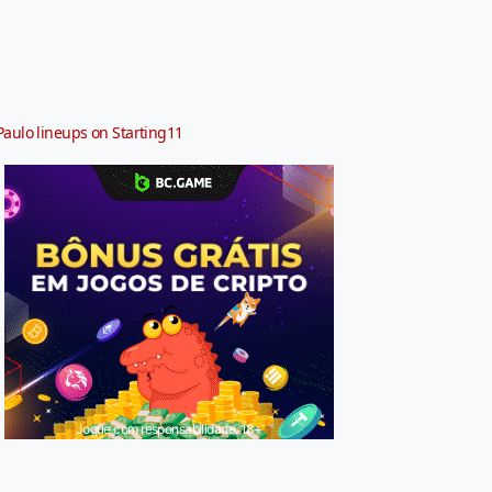
Paulo lineups on Starting11
Jogue com responsabilidade. 18+