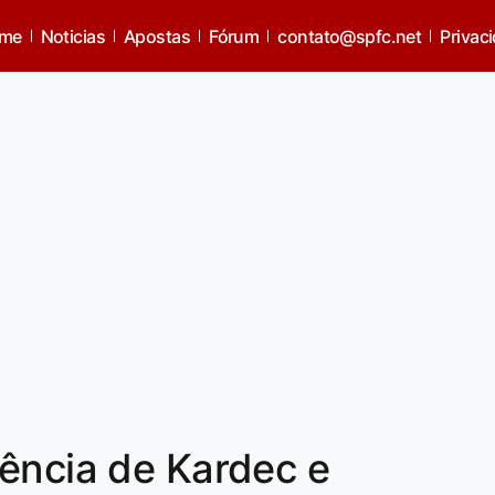
me
Noticias
Apostas
Fórum
contato@spfc.net
Privac
ência de Kardec e