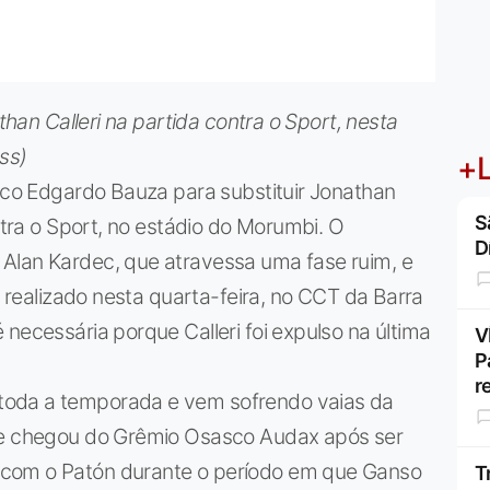
athan Calleri na partida contra o Sport, nesta
ss)
+L
nico Edgardo Bauza para substituir Jonathan
S
ontra o Sport, no estádio do Morumbi. O
D
Alan Kardec, que atravessa uma fase ruim, e
vo realizado nesta quarta-feira, no CCT da Barra
necessária porque Calleri foi expulso na última
V
P
r
toda a temporada e vem sofrendo vaias da
que chegou do Grêmio Osasco Audax após ser
 com o Patón durante o período em que Ganso
T