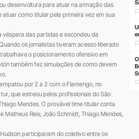
S
trou desenvoltura para atuar na armação das
 atuar como titular pela primeira vez em sua
U
 véspera das partidas e escondeu da
e
 Quando os jornalistas tiveram acesso liberado
r trabalhava o posicionamento ofensivo em
O
 Patón também fez simulações de como devem
B
S
vo.
 empatou por 2 a 2 com o Flamengo, no
tur, que estreou pelos profissionais do São
 Thiago Mendes. O provável time titular conta
 e Matheus Reis; João Schmidt, Thiago Mendes,
e Hudson participaram do coletivo entre os