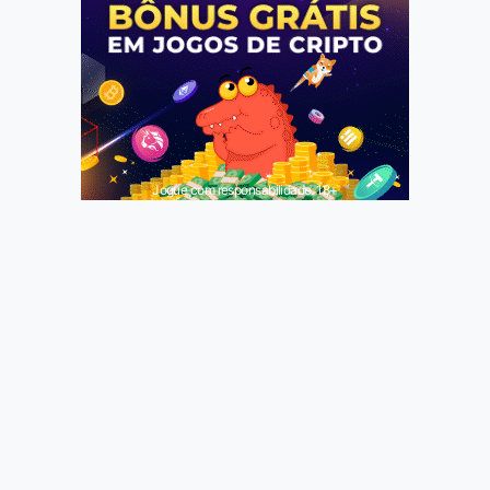
Jogue com responsabilidade. 18+