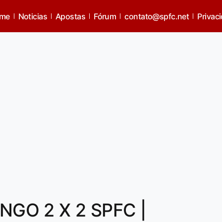
me
Noticias
Apostas
Fórum
contato@spfc.net
Privac
GO 2 X 2 SPFC |