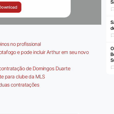
S
Download
S
d
nos no profissional
O
tafogo e pode incluir Arthur em seu novo
B
S
contratação de Domingos Duarte
te para clube da MLS
 duas contratações