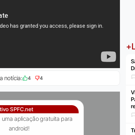
+L
S
D
a notícia:
4
4
V
P
r
ativo SPFC.net
 uma aplicação gratuita para
android!
T