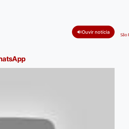
🔊
Ouvir notícia
São 
WhatsApp