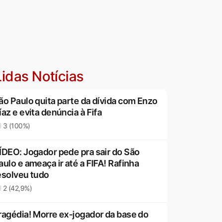
idas Notícias
ão Paulo quita parte da dívida com Enzo
íaz e evita denúncia à Fifa
3 (100%)
ÍDEO: Jogador pede pra sair do São
aulo e ameaça ir até a FIFA! Rafinha
esolveu tudo
2 (42,9%)
ragédia! Morre ex-jogador da base do