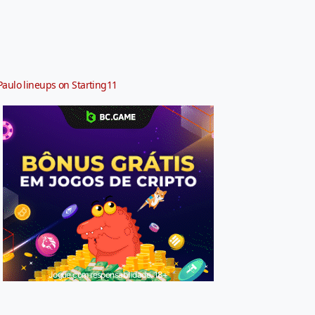
Paulo lineups on Starting11
Jogue com responsabilidade. 18+