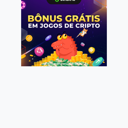
Jogue com responsabilidade. 18+