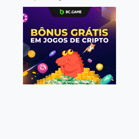
Jogue com responsabilidade. 18+