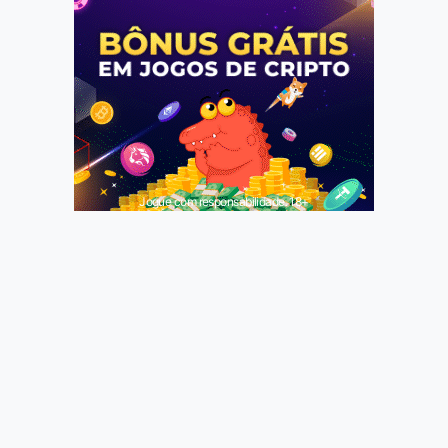
Jogue com responsabilidade. 18+