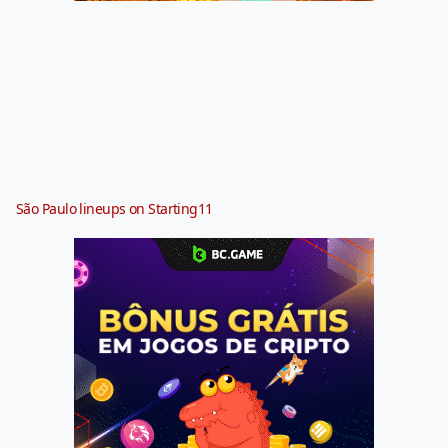
São Paulo lineups on Starting11