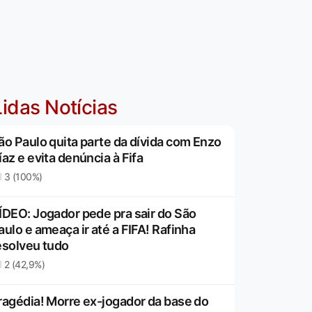
idas Notícias
ão Paulo quita parte da dívida com Enzo
íaz e evita denúncia à Fifa
3 (100%)
ÍDEO: Jogador pede pra sair do São
aulo e ameaça ir até a FIFA! Rafinha
esolveu tudo
2 (42,9%)
ragédia! Morre ex-jogador da base do