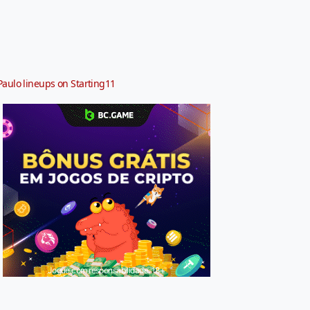
Paulo lineups on Starting11
Jogue com responsabilidade. 18+