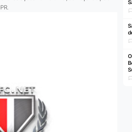
S
-PR.
S
d
O
B
S