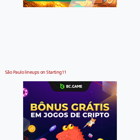
São Paulo lineups on Starting11